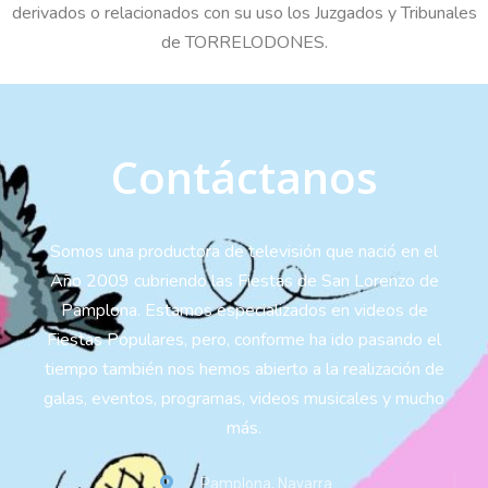
derivados o relacionados con su uso los Juzgados y Tribunales
de TORRELODONES.
Contáctanos
Somos una productora de televisión que nació en el
Año 2009 cubriendo las Fiestas de San Lorenzo de
Pamplona. Estamos especializados en videos de
Fiestas Populares, pero, conforme ha ido pasando el
tiempo también nos hemos abierto a la realización de
galas, eventos, programas, videos musicales y mucho
más.
Pamplona, Navarra