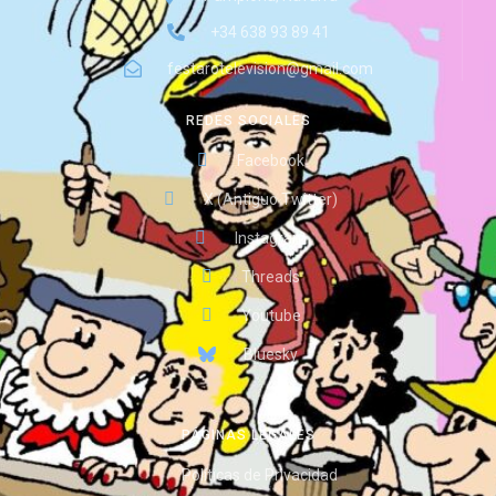
+34 638 93 89 41
festarotelevision@gmail.com
REDES SOCIALES
Facebook
X (Antiguo Twitter)
Instagram
Threads
Youtube
Bluesky
PÁGINAS LEGALES
Políticas de Privacidad