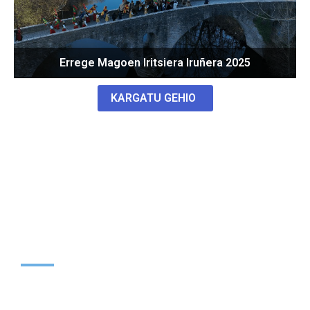
Errege Magoen Iritsiera Iruñera 2025
KARGATU GEHIO
Jarri gurekin
harremanetan
2009an sortu zen, Iruñeko San Lorentzo jaietan. Era
guztietako bezeroentzat egiten ditugu lanak, eta geure