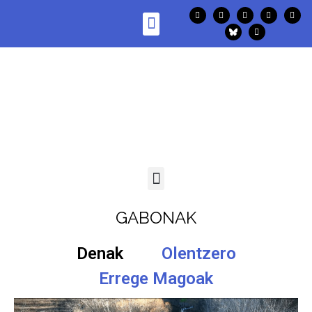
GABONAK
Denak
Olentzero
Errege Magoak