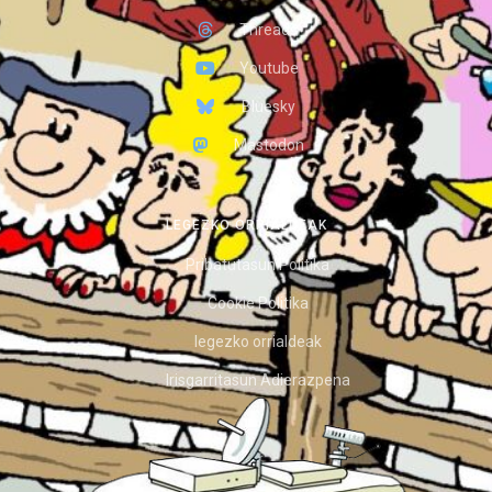
Threads
Youtube
Bluesky
Mastodon
LEGEZKO ORRIALDEAK
Pribatutasun Politika
Cookie Politika
legezko orrialdeak
Irisgarritasun Adierazpena