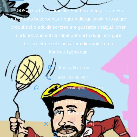
2009an sortu zen, Iruñeko San Lorentzo jaietan. Era
guztietako bezeroentzat egiten ditugu lanak, eta geure
produkzioko edukia sortzea ere gustatzen zaigu.Horren
ondorioz, audientzia zabal bat sortu dugu, eta gure
bezeroek ere etekina atera diezaiokete gu
kontratatzerakoan.
Iruñea, Nafarroa
+34 638 93 89 41
festarotelevision@gmail.com
SARE SOZIALAK
Facebook
X (Lehengo Twitter)
Instagram