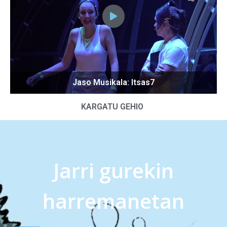
Jaso Musikala: Itsas7
KARGATU GEHIO
Jarri gurekin
harremanetan