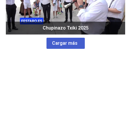
Chupinazo Txiki 2025
Cargar más
Contáctanos
Somos una productora de televisión que nació en el
Año 2009 cubriendo las Fiestas de San Lorenzo de
Pamplona. Estamos especializados en videos de
Fiestas Populares, pero, conforme ha ido pasando el
tiempo también nos hemos abierto a la realización de