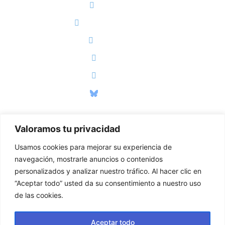
Facebook
X (Antiguo Twitter)
Instagram
Threads
Youtube
Bluesky
Valoramos tu privacidad
PÁGINAS LEGALES
Usamos cookies para mejorar su experiencia de
Políticas de Privacidad
navegación, mostrarle anuncios o contenidos
Políticas de Cookies
personalizados y analizar nuestro tráfico. Al hacer clic en
“Aceptar todo” usted da su consentimiento a nuestro uso
Aviso Legal
de las cookies.
Declaración de Accesibilidad
Aceptar todo