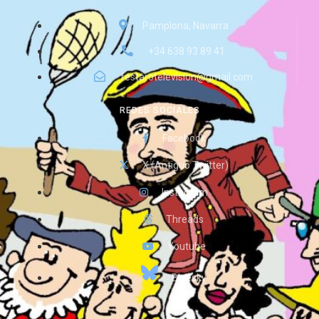
Pamplona, Navarra
+34 638 93 89 41
festarotelevision@gmail.com
REDES SOCIALES
Facebook
X (Antiguo Twitter)
Instagram
Threads
Youtube
Bluesky