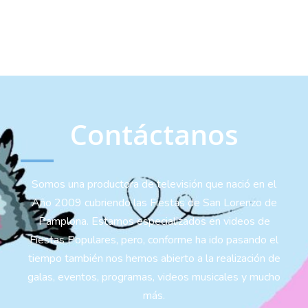
Contáctanos
Somos una productora de televisión que nació en el
Año 2009 cubriendo las Fiestas de San Lorenzo de
Pamplona. Estamos especializados en videos de
Fiestas Populares, pero, conforme ha ido pasando el
tiempo también nos hemos abierto a la realización de
galas, eventos, programas, videos musicales y mucho
más.