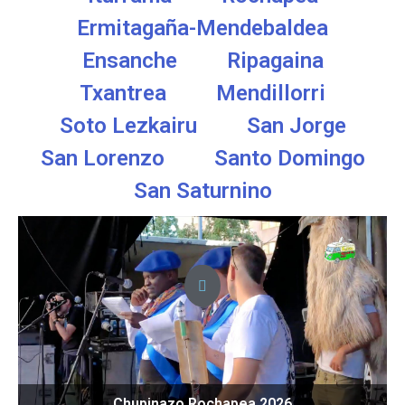
Ermitagaña-Mendebaldea
Ensanche
Ripagaina
Txantrea
Mendillorri
Soto Lezkairu
San Jorge
San Lorenzo
Santo Domingo
San Saturnino
Chupinazo Rochapea 2026