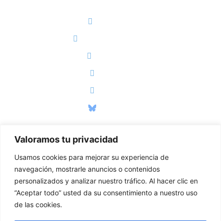
REDES SOCIALES
Facebook
X (Antiguo Twitter)
Instagram
Threads
Youtube
Bluesky
Valoramos tu privacidad
PÁGINAS LEGALES
Usamos cookies para mejorar su experiencia de
Políticas de Privacidad
navegación, mostrarle anuncios o contenidos
Políticas de Cookies
personalizados y analizar nuestro tráfico. Al hacer clic en
“Aceptar todo” usted da su consentimiento a nuestro uso
Aviso Legal
de las cookies.
Declaración de Accesibilidad