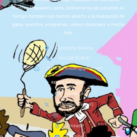
Fiestas Populares, pero, conforme ha ido pasando el
tiempo también nos hemos abierto a la realización de
galas, eventos, programas, videos musicales y mucho
más.
Pamplona, Navarra
+34 638 93 89 41
festarotelevision@gmail.com
REDES SOCIALES
Facebook
X (Antiguo Twitter)
Instagram
Threads
Youtube