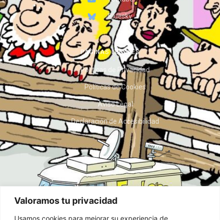
Bluesky
PÁGINAS LEGALES
Políticas de Privacidad
Políticas de Cookies
Aviso Legal
Declaración de Accesibilidad
Valoramos tu privacidad
Usamos cookies para mejorar su experiencia de